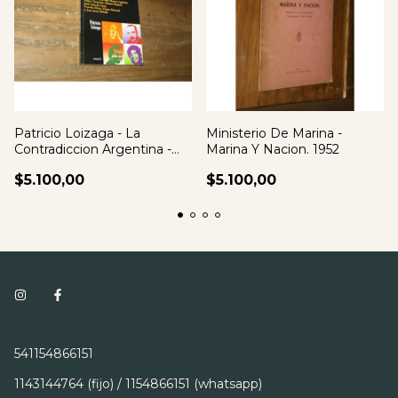
Patricio Loizaga - La
Ministerio De Marina -
Contradiccion Argentina -
Marina Y Nacion. 1952
Firmado
$5.100,00
$5.100,00
541154866151
1143144764 (fijo) / 1154866151 (whatsapp)