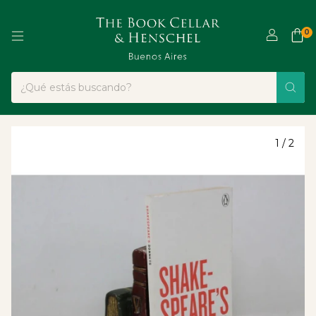
0
1
/
2