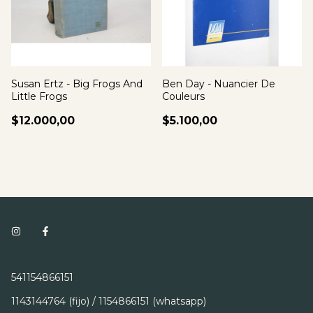
Susan Ertz - Big Frogs And
Ben Day - Nuancier De
Little Frogs
Couleurs
$12.000,00
$5.100,00
541154866151
1143144764 (fijo) / 1154866151 (whatsapp)