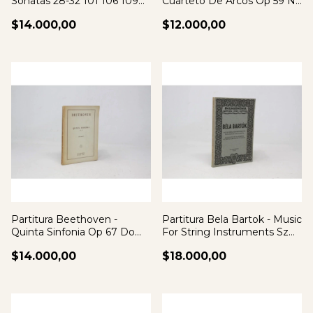
Sonatas 28-32 101 106 109
Cuarteto De Arcos Op 59 N1
110 111
Ricordi
$14.000,00
$12.000,00
Partitura Beethoven -
Partitura Bela Bartok - Music
Quinta Sinfonia Op 67 Do
For String Instruments Sz
Menor
106
$14.000,00
$18.000,00