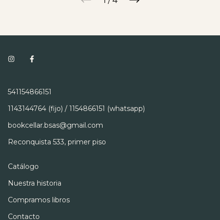
1
/
4
541154866151
1143144764 (fijo) / 1154866151 (whatsapp)
bookcellar.bsas@gmail.com
Reconquista 533, primer piso
Catálogo
Nuestra historia
Compramos libros
Contacto