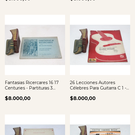
Fantasias Ricercares 16 17
26 Lecciones Autores
Centuries - Partituras 3
Célebres Para Guitarra C 1 -
Flautas
Partituras
$8.000,00
$8.000,00