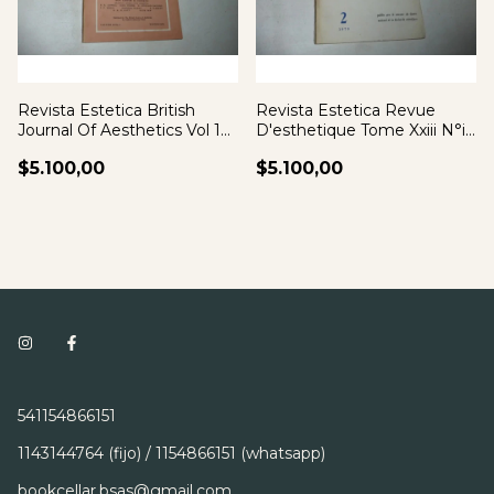
Revista Estetica British
Revista Estetica Revue
Journal Of Aesthetics Vol 18
D'esthetique Tome Xxiii N°ii
N°1 78
1970
$5.100,00
$5.100,00
541154866151
1143144764 (fijo) / 1154866151 (whatsapp)
bookcellar.bsas@gmail.com