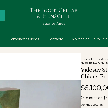
Compramos libros
Contacto
Política de Devolució
Inicio
>
Libros, Revi
Neige Et Les Chiens
Vidosav St
Chiens En
$5.100,0
24
cuotas de
$4
Ver más detalles