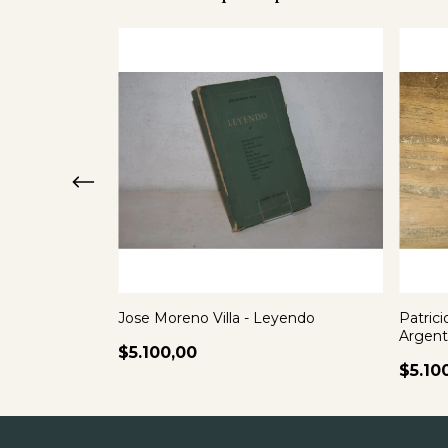
ar
Jose Moreno Villa - Leyendo
Patrici
) - 1944
Argent
$5.100,00
$5.10