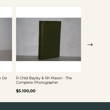
o De
R Child Bayley & Rh Mason - The
Principe Azul 
Complete Photographer
Odio
$5.100,00
$5.100,00