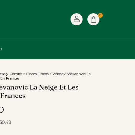
0
n
stas y Comics
>
Libros Físicos
>
Vidosav Stevanovic La
 En Frances
evanovic La Neige Et Les
 Frances
0
50,48