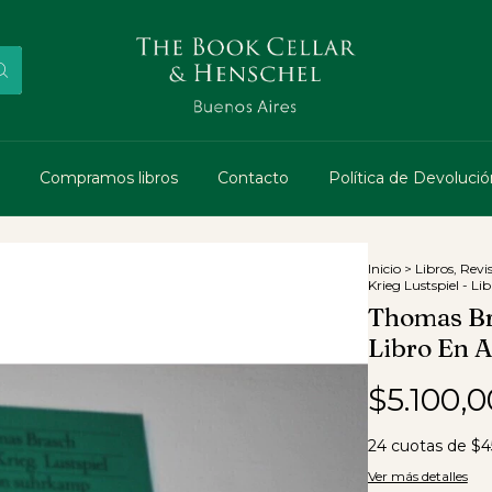
Compramos libros
Contacto
Política de Devolució
Inicio
>
Libros, Revi
Krieg Lustspiel - L
Thomas Bra
Libro En 
$5.100,0
24
cuotas de
$4
Ver más detalles