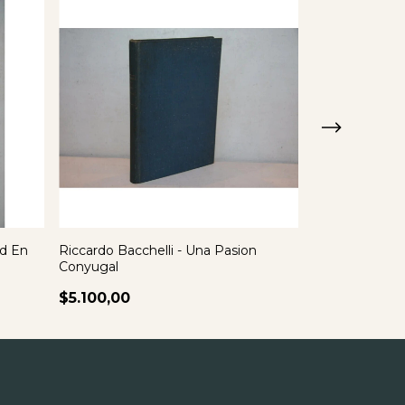
ad En
Riccardo Bacchelli - Una Pasion
Pedro Carlos 
Conyugal
Autor
$5.100,00
$5.100,00