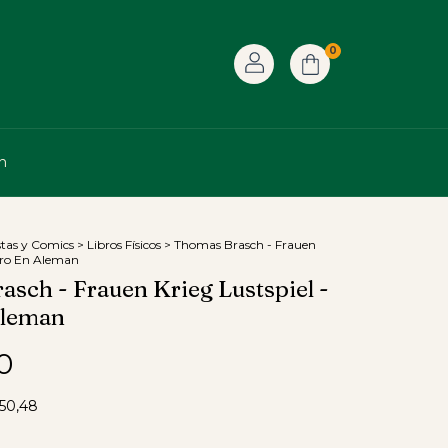
0
n
stas y Comics
>
Libros Físicos
>
Thomas Brasch - Frauen
ibro En Aleman
sch - Frauen Krieg Lustspiel -
Aleman
0
50,48