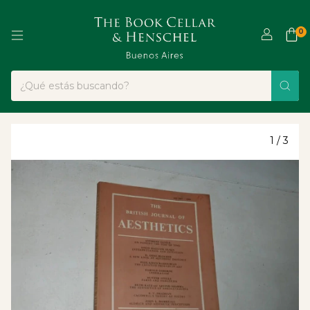
0
1
/
3