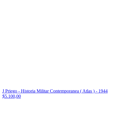
J Priego - Historia Militar Contemporanea ( Atlas ) - 1944
$5.100,00