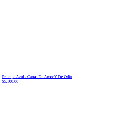
Principe Azul - Cartas De Amor Y De Odio
$5.100,00