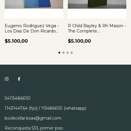
Eugenio Rodriguez Vega -
R Child Bayley & Rh Mason -
Los Dias De Don Ricardo
The Complete
Jimenez
Photographer
$5.100,00
$5.100,00
541154866151
1143144764 (fijo) / 1154866151 (whatsapp)
bookcellar.bsas@gmail.com
Reconquista 533, primer piso