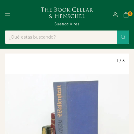
0
1
/
3