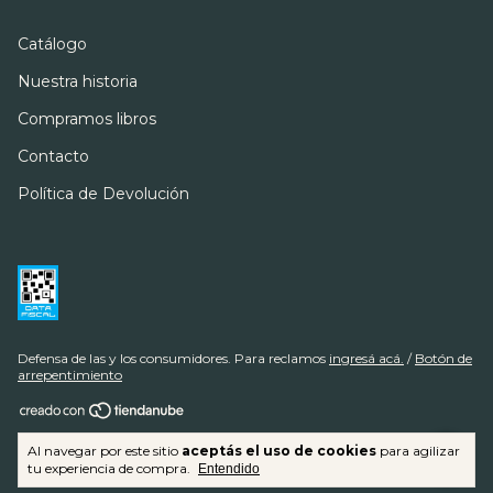
Catálogo
Nuestra historia
Compramos libros
Contacto
Política de Devolución
Defensa de las y los consumidores. Para reclamos
ingresá acá.
/
Botón de
arrepentimiento
Copyright The Book Cellar & Henschel - 20945092018 - 2026. Todos los
Al navegar por este sitio
aceptás el uso de cookies
para agilizar
derechos reservados.
tu experiencia de compra.
Entendido