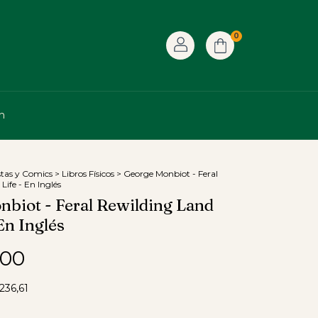
0
n
stas y Comics
>
Libros Físicos
>
George Monbiot - Feral
Life - En Inglés
biot - Feral Rewilding Land
En Inglés
,00
.236,61