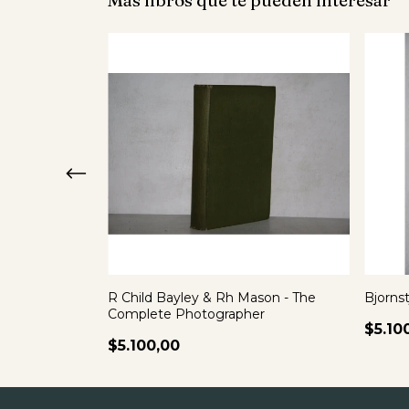
 De Amor Y De
R Child Bayley & Rh Mason - The
Bjorns
Complete Photographer
$5.10
$5.100,00