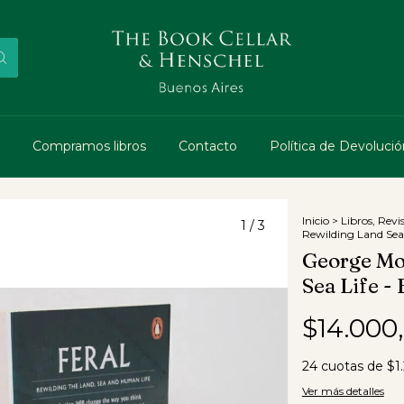
Compramos libros
Contacto
Política de Devolució
Inicio
>
Libros, Revi
1
/
3
Rewilding Land Sea 
George Mon
Sea Life - 
$14.000
24
cuotas de
$1
Ver más detalles