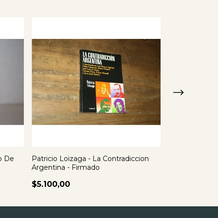
o De
Patricio Loizaga - La Contradiccion
Riccardo Bacch
Argentina - Firmado
Conyugal
$5.100,00
$5.100,00