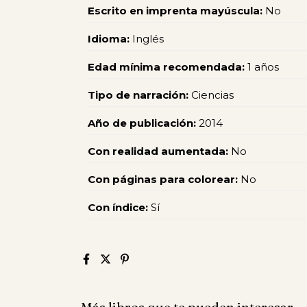
Escrito en imprenta mayúscula:
No
Idioma:
Inglés
Edad mínima recomendada:
1 años
Tipo de narración:
Ciencias
Año de publicación:
2014
Con realidad aumentada:
No
Con páginas para colorear:
No
Con índice:
Sí
Más libros que te pueden interesar